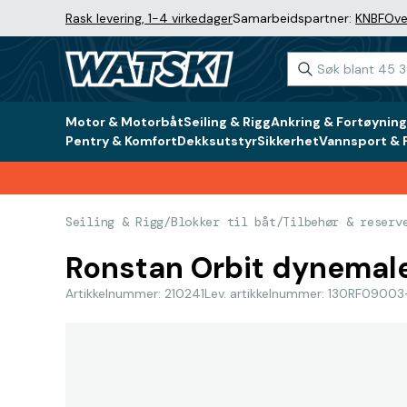
Rask levering, 1-4 virkedager
Samarbeidspartner:
KNBF
Ove
Motor & Motorbåt
Seiling & Rigg
Ankring & Fortøyning
Pentry & Komfort
Dekksutstyr
Sikkerhet
Vannsport & F
Seiling & Rigg
/
Blokker til båt
/
Tilbehør & reserv
Ronstan Orbit dynemal
Artikkelnummer: 210241
Lev. artikkelnummer: 130RF0900