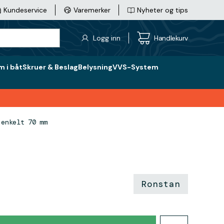
Kundeservice
Varemerker
Nyheter og tips
Logg inn
Handlekurv
 i båt
Skruer & Beslag
Belysning
VVS-System
 enkelt 70 mm
Ronstan