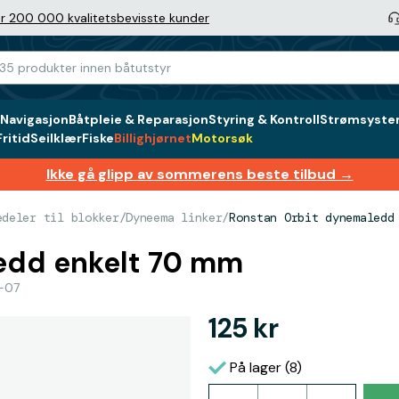
r 200 000 kvalitetsbevisste kunder
Navigasjon
Båtpleie & Reparasjon
Styring & Kontroll
Strømsystem
ritid
Seilklær
Fiske
Billighjørnet
Motorsøk
Ikke gå glipp av sommerens beste tilbud →
edeler til blokker
/
Dyneema linker
/
Ronstan Orbit dynemaledd
edd enkelt 70 mm
3-07
125 kr
På lager (8)