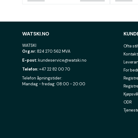
WATSKI.NO
KUND
WATSKI
Ofte sti
Org.nr:
824 270 562 MVA
Kontakt
E-post:
kundeservice@watski.no
Leveran
Telefon:
+47 22 82 00 70
For bed
Telefon åpningstider:
Registre
Mandag - fredag: 08:00 - 20:00
Registr
Kjøpsvil
ODR
Tjenest