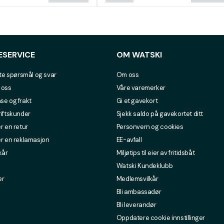
ESERVICE
OM WATSKI
lte spørsmål og svar
Om oss
 oss
Våre varemerker
se og frakt
Gi et gavekort
riftskunder
Sjekk saldo på gavekortet ditt
r en retur
Personvern og cookies
er en reklamasjon
EE-avfall
kår
Miljøtips til eier av fritidsbåt
Watski Kundeklubb
er
Medlemsvilkår
Bli ambassadør
Bli leverandør
Oppdatere cookie innstillinger