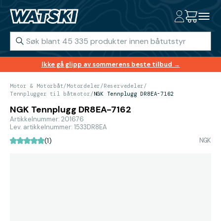
Ikke gå glipp av sommerens beste tilbud →
Motor & Motorbåt
/
Motordeler
/
Reservedeler
/
Tennplugger til båtmotor
/
NGK Tennplugg DR8EA-7162
NGK Tennplugg DR8EA-7162
Artikkelnummer: 201676
Lev. artikkelnummer: 1533DR8EA
NGK
(1)