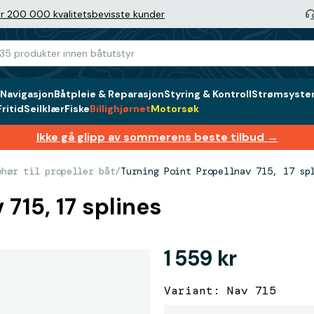
r 200 000 kvalitetsbevisste kunder
Navigasjon
Båtpleie & Reparasjon
Styring & Kontroll
Strømsystem
ritid
Seilklær
Fiske
Billighjørnet
Motorsøk
Ikke gå glipp av sommerens beste tilbud →
ehør til propeller båt
/
Turning Point Propellnav 715, 17 sp
 715, 17 splines
1 559 kr
Variant: Nav 715