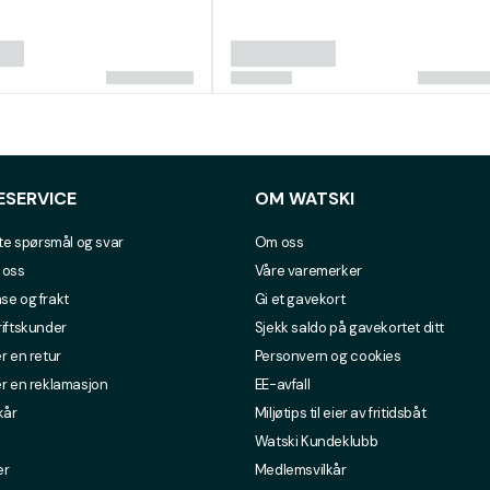
ESERVICE
OM WATSKI
lte spørsmål og svar
Om oss
 oss
Våre varemerker
se og frakt
Gi et gavekort
riftskunder
Sjekk saldo på gavekortet ditt
r en retur
Personvern og cookies
er en reklamasjon
EE-avfall
kår
Miljøtips til eier av fritidsbåt
Watski Kundeklubb
er
Medlemsvilkår