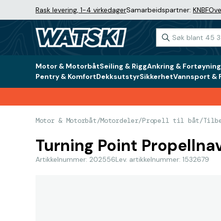
Rask levering, 1-4 virkedager
Samarbeidspartner:
KNBF
Ove
Motor & Motorbåt
Seiling & Rigg
Ankring & Fortøyning
Pentry & Komfort
Dekksutstyr
Sikkerhet
Vannsport & F
Motor & Motorbåt
/
Motordeler
/
Propell til båt
/
Tilb
Turning Point Propellnav
Artikkelnummer: 202556
Lev. artikkelnummer: 1532679