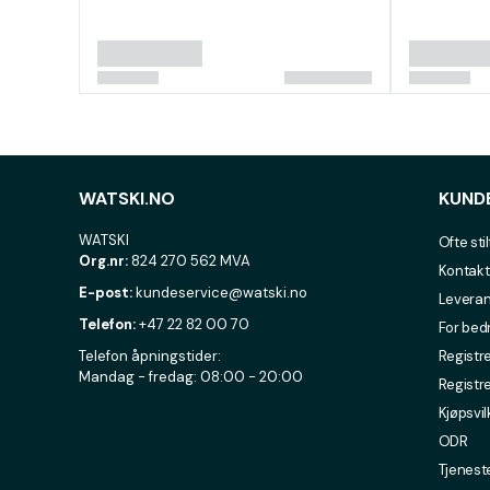
WATSKI.NO
KUND
WATSKI
Ofte sti
Org.nr:
824 270 562 MVA
Kontakt
E-post:
kundeservice@watski.no
Leveran
Telefon:
+47 22 82 00 70
For bed
Telefon åpningstider:
Registre
Mandag - fredag: 08:00 - 20:00
Registr
Kjøpsvil
ODR
Tjenest