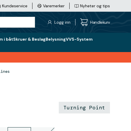
Kundeservice
Varemerker
Nyheter og tips
Logg inn
Handlekurv
 i båt
Skruer & Beslag
Belysning
VVS-System
lines
Turning Point