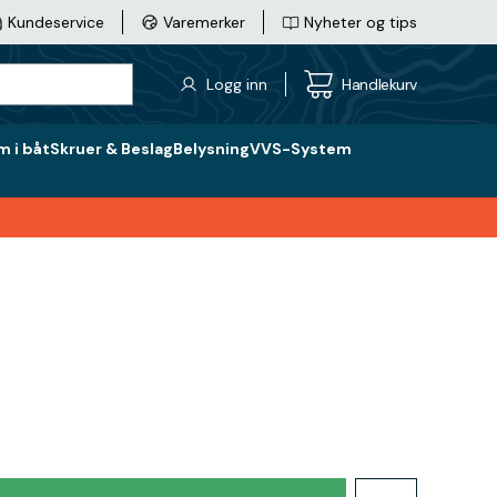
Kundeservice
Varemerker
Nyheter og tips
Logg inn
Handlekurv
 i båt
Skruer & Beslag
Belysning
VVS-System