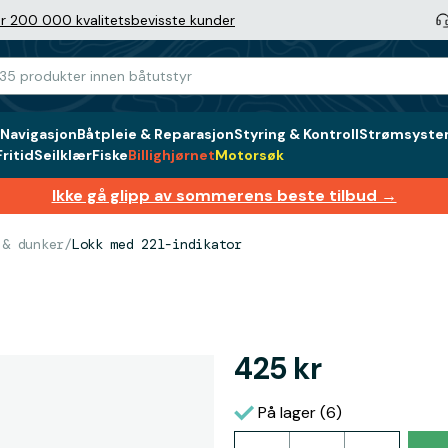
r 200 000 kvalitetsbevisste kunder
Navigasjon
Båtpleie & Reparasjon
Styring & Kontroll
Strømsystem
ritid
Seilklær
Fiske
Billighjørnet
Motorsøk
Ikke gå glipp av sommerens beste tilbud →
 & dunker
/
Lokk med 22l-indikator
425 kr
På lager (6)