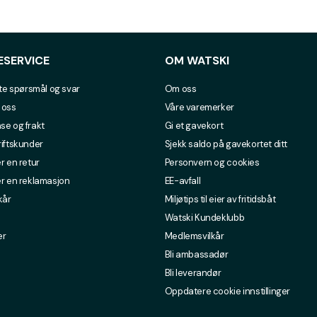
ESERVICE
OM WATSKI
lte spørsmål og svar
Om oss
 oss
Våre varemerker
se og frakt
Gi et gavekort
riftskunder
Sjekk saldo på gavekortet ditt
r en retur
Personvern og cookies
er en reklamasjon
EE-avfall
kår
Miljøtips til eier av fritidsbåt
Watski Kundeklubb
er
Medlemsvilkår
Bli ambassadør
Bli leverandør
Oppdatere cookie innstillinger