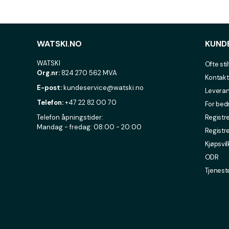
WATSKI.NO
KUND
WATSKI
Ofte sti
Org.nr:
824 270 562 MVA
Kontakt
E-post:
kundeservice@watski.no
Leveran
Telefon:
+47 22 82 00 70
For bed
Telefon åpningstider:
Registre
Mandag - fredag: 08:00 - 20:00
Registr
Kjøpsvil
ODR
Tjenest