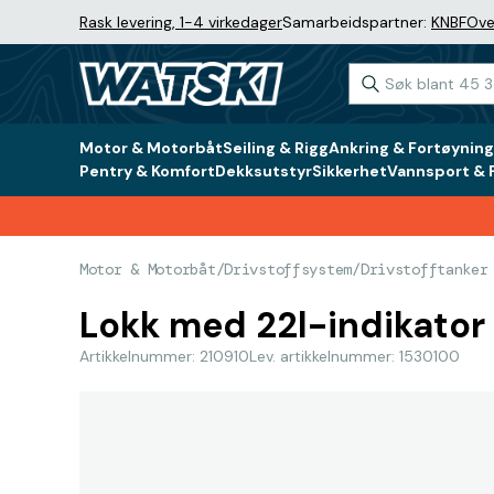
Rask levering, 1-4 virkedager
Samarbeidspartner:
KNBF
Ove
Motor & Motorbåt
Seiling & Rigg
Ankring & Fortøyning
Pentry & Komfort
Dekksutstyr
Sikkerhet
Vannsport & F
Motor & Motorbåt
/
Drivstoffsystem
/
Drivstofftanker
Lokk med 22l-indikator
Artikkelnummer: 210910
Lev. artikkelnummer: 1530100