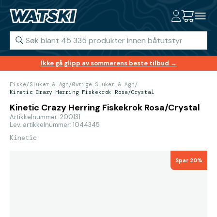
Ikke gå glipp av sommerens beste tilbud →
Fiske
/
Sluker & Agn
/
Øvrige Sluker & Agn
/
Kinetic Crazy Herring Fiskekrok Rosa/Crystal
Kinetic Crazy Herring Fiskekrok Rosa/Crystal
Artikkelnummer: 200131
Lev. artikkelnummer: 1044345
Kinetic
Spar 20%