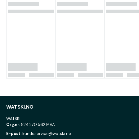
WATSKI.NO
WATSKI
Org.nr:
824 270 562 MVA
E-post:
kundeservice@watski.no