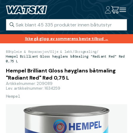
Ikke gå glipp av sommerens beste tilbud →
Båtpleie & Reparasjon
/
Olje & lakk
/
Skrogmaling
/
Hempel Brilliant Gloss høyglans båtmaling "Radiant Red" Rød
0,75 L
Hempel Brilliant Gloss høyglans båtmaling
"Radiant Red" Rød 0,75 L
Artikkelnummer: 209089
Lev. artikkelnummer: 1634259
Hempel