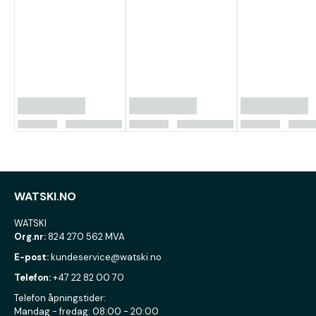
WATSKI.NO
WATSKI
Org.nr:
824 270 562 MVA
E-post:
kundeservice@watski.no
Telefon:
+47 22 82 00 70
Telefon åpningstider:
Mandag - fredag: 08:00 - 20:00