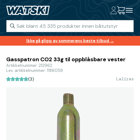
Ikke gå glipp av sommerens beste tilbud →
Gasspatron CO2 33g til oppblåsbare vester
Artikkelnummer: 212962
Lev. artikkelnummer: 1186058
Lalizas
(3)