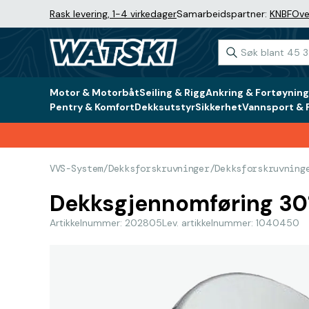
Rask levering, 1-4 virkedager
Samarbeidspartner:
KNBF
Ove
Motor & Motorbåt
Seiling & Rigg
Ankring & Fortøyning
Pentry & Komfort
Dekksutstyr
Sikkerhet
Vannsport & F
VVS-System
/
Dekksforskruvninger
/
Dekksforskruvning
Dekksgjennomføring 30°
Artikkelnummer: 202805
Lev. artikkelnummer: 1040450