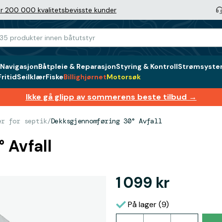
r 200 000 kvalitetsbevisste kunder
Navigasjon
Båtpleie & Reparasjon
Styring & Kontroll
Strømsystem
ritid
Seilklær
Fiske
Billighjørnet
Motorsøk
Ikke gå glipp av sommerens beste tilbud →
er for septik
/
Dekksgjennomføring 30° Avfall
 Avfall
1 099 kr
På lager (9)