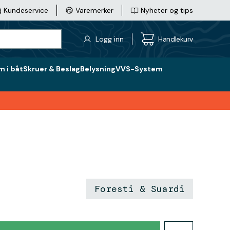
Kundeservice
Varemerker
Nyheter og tips
Logg inn
Handlekurv
 i båt
Skruer & Beslag
Belysning
VVS-System
Foresti & Suardi