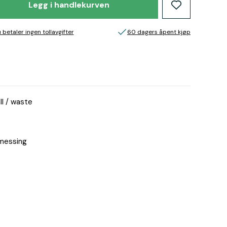
Legg i handlekurven
 betaler ingen tollavgifter
60 dagers åpent kjøp
ll / waste
 messing