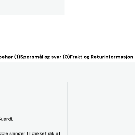
behør (1)
Spørsmål og svar (0)
Frakt og Returinformasjon
Suardi.
le slanger til dekket slik at