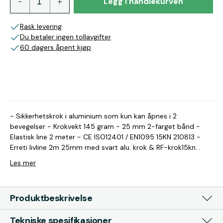
Legg i handlekurven
Rask levering
Du betaler ingen tollavgifter
60 dagers åpent kjøp
- Sikkerhetskrok i aluminium som kun kan åpnes i 2
bevegelser - Krokvekt 145 gram - 25 mm 2-farget bånd -
Elastisk line 2 meter - CE ISO12401 / EN1095 15KN 210813 -
Erreti livline 2m 25mm med svart alu. krok & RF-krok15kn
Bredde: 25,00 mm Lengde: 2,00 m Vikt: 340 g
Les mer
Produktbeskrivelse
Tekniske spesifikasjoner