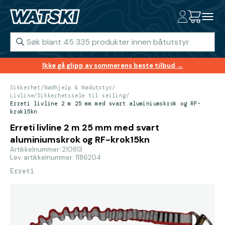
Ikke gå glipp av sommerens beste tilbud →
Sikkerhet
/
Nødhjelp & Nødutstyr
/
Livline/Sikkerhetssele til seiling
/
Erreti livline 2 m 25 mm med svart aluminiumskrok og RF-
krok15kn
Erreti livline 2 m 25 mm med svart
aluminiumskrok og RF-krok15kn
Artikkelnummer: 210813
Lev. artikkelnummer: 1186204
Erreti